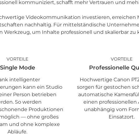
ssionell kommuniziert, schafft mehr Vertrauen und meh
chwertige Videokommunikation investieren, erreiche
Botschaften nachhaltig. Für mittelständische Unterneh
 Werkzeug, um Inhalte professionell und skalierbar zu
VORTEILE
VORTEILE
Single Mode
Professionelle Qu
nk intelligenter
Hochwertige Canon PT
erungen kann ein Studio
sorgen für gestochen sch
einer Person betrieben
automatische Kamerafü
rden. So werden
einen professionellen A
nschonende Produktionen
unabhängig vom For
t möglich — ohne großes
Einsatzort.
eam und ohne komplexe
Abläufe.